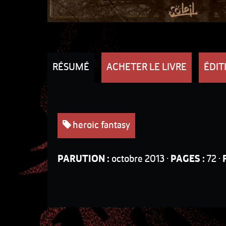
RÉSUMÉ
ACHETER LE LIVRE
ÉDIT
heroic fantasy
PARUTION :
octobre 2013 ·
PAGES :
72 ·