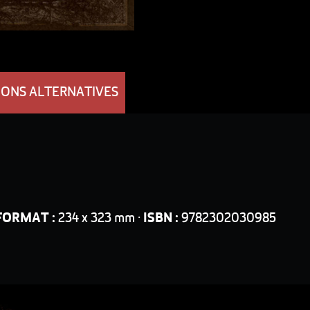
IONS ALTERNATIVES
FORMAT :
234 x 323 mm ·
ISBN :
9782302030985